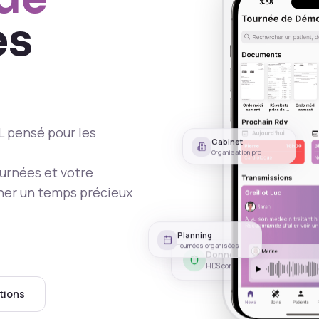
es
EL pensé pour les
Cabinet
Organisation pro
ournées et votre
gner un temps précieux
Planning
Tournées organisées
Données sécurisées
HDS conforme
tions